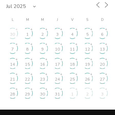
L
M
M
J
V
S
D
+
+
+
+
+
+
+
30
1
2
3
4
5
6
+
+
+
+
+
+
+
7
8
9
10
11
12
13
+
+
+
+
+
+
+
14
15
16
17
18
19
20
+
+
+
+
+
+
+
21
22
23
24
25
26
27
+
+
+
+
+
+
+
28
29
30
31
1
2
3