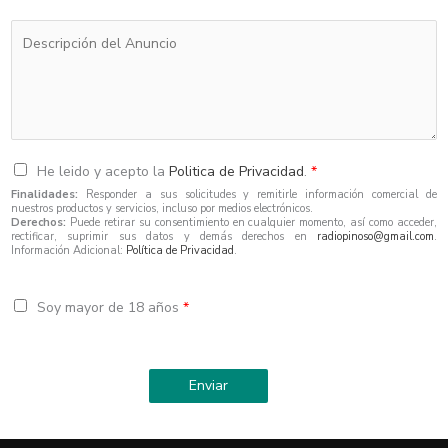
l
l
s
x
e
e
C
t
g
c
o
o
a
t
m
d
b
r
e
e
l
ó
n
u
e
n
t
n
i
a
a
He leido y acepto la
Politica de Privacidad
.
*
c
r
s
Finalidades:
Responder a sus solicitudes y remitirle información comercial de
nuestros productos y servicios, incluso por medios electrónicos.
o
i
o
Derechos:
Puede retirar su consentimiento en cualquier momento, así como acceder,
*
o
rectificar, suprimir sus datos y demás derechos en
radiopinoso@gmail.com
.
l
Información Adicional:
Política de Privacidad
.
o
a
m
l
e
Soy mayor de 18 años
*
í
n
n
s
e
a
a
Enviar
j
e
*