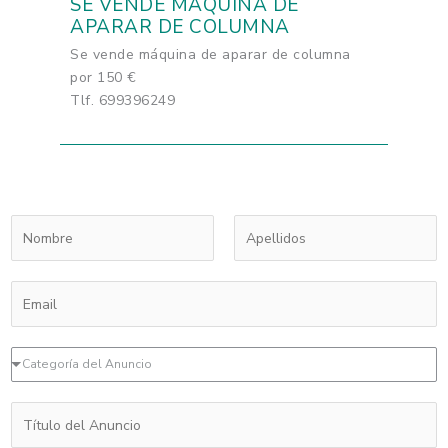
SE VENDE MÁQUINA DE
APARAR DE COLUMNA
Se vende máquina de aparar de columna
por 150 €
Tlf. 699396249
N
o
m
N
A
C
b
o
p
o
r
m
e
r
e
b
l
D
r
*
r
l
Categoría del Anuncio
e
e
e
i
s
o
d
T
p
e
o
e