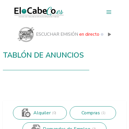
Ir
al
contenido
ESCUCHAR EMISIÓN
en directo
TABLÓN DE ANUNCIOS
Alquiler
Compras
(0)
(1)
Demandas de Empleo