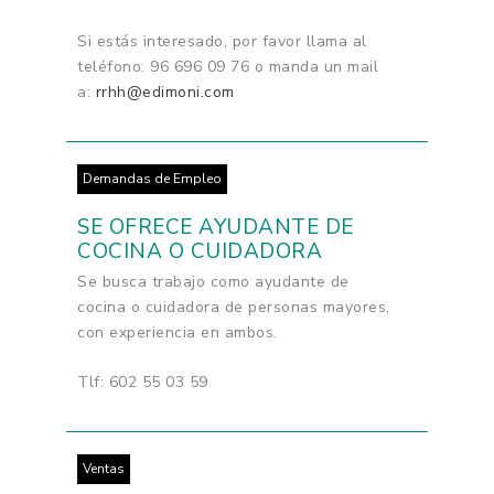
Si estás interesado, por favor llama al
teléfono: 96 696 09 76 o manda un mail
a:
rrhh@edimoni.com
Demandas de Empleo
SE OFRECE AYUDANTE DE
COCINA O CUIDADORA
Se busca trabajo como ayudante de
cocina o cuidadora de personas mayores,
con experiencia en ambos.
Tlf: 602 55 03 59
Ventas