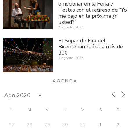
emocionar en la Feria y
Fiestas con el regreso de “Yo
me bajo en la próxima ¿Y
usted?”
4 agosto, 2026
El Sopar de Fira del
Bicentenari reúne a más de
300
3 agosto, 2026
AGENDA
L
M
M
J
V
S
D
27
28
29
30
31
1
2