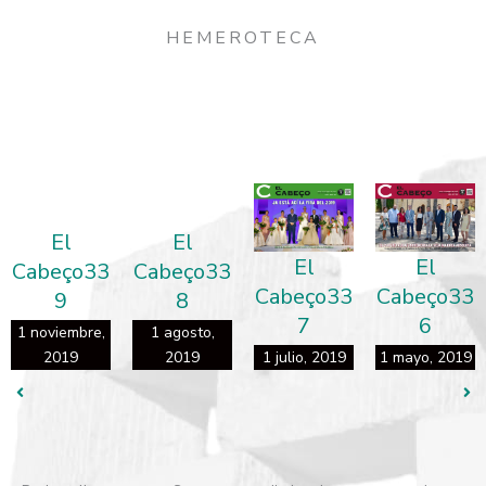
HEMEROTECA
El
El
El
El
Cabeço33
Cabeço33
Cabeço33
Cabeço33
8
5
7
6
1 agosto,
1 febrero,
2019
1 julio, 2019
1 mayo, 2019
2019