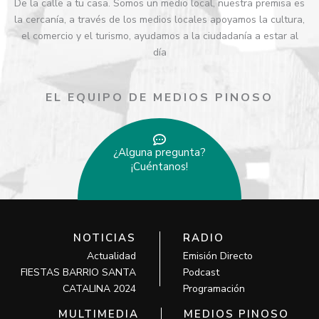
De la calle a tu casa. Somos un medio local, nuestra premisa es
la cercanía, a través de los medios locales apoyamos la cultura,
el comercio y el turismo, ayudamos a la ciudadanía a estar al
día
EL EQUIPO DE MEDIOS PINOSO
¿Alguna pregunta?
¡Cuéntanos!
NOTICIAS
RADIO
Actualidad
Emisión Directo
FIESTAS BARRIO SANTA
Podcast
CATALINA 2024
Programación
MULTIMEDIA
MEDIOS PINOSO