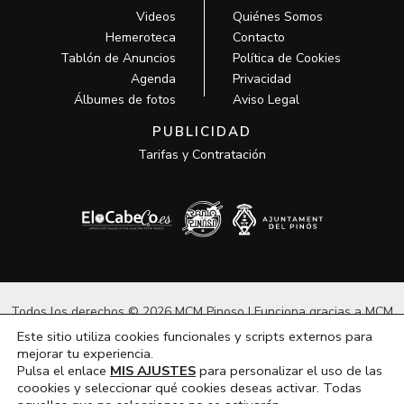
Videos
Quiénes Somos
Hemeroteca
Contacto
Tablón de Anuncios
Política de Cookies
Agenda
Privacidad
Álbumes de fotos
Aviso Legal
PUBLICIDAD
Tarifas y Contratación
Todos los derechos © 2026 MCM Pinoso | Funciona gracias a
MCM
Pinoso
Este sitio utiliza cookies funcionales y scripts externos para
mejorar tu experiencia.
Pulsa el enlace
MIS AJUSTES
para personalizar el uso de las
coookies y seleccionar qué cookies deseas activar. Todas