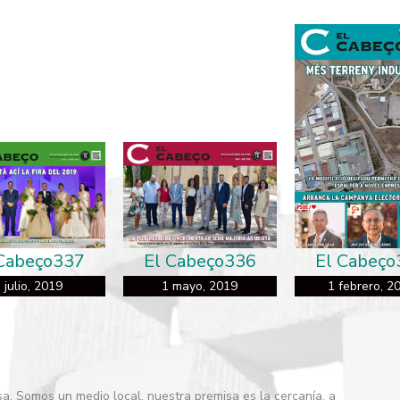
 Cabeço337
El Cabeço336
El Cabeço
 julio, 2019
1 mayo, 2019
1 febrero, 2
sa. Somos un medio local, nuestra premisa es la cercanía, a