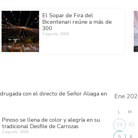
El Sopar de Fira del
Bicentenari reúne a más de
300
3 agosto, 2026
drugada con el directo de Señor Aliaga en
L
M
Pinoso se llena de color y alegría en su
30
29
tradicional Desfile de Carrozas
2 agosto, 2026
6
5