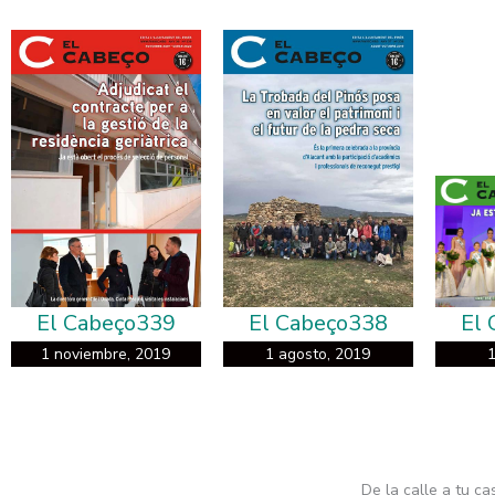
El Cabeço339
El Cabeço338
El
1 noviembre, 2019
1 agosto, 2019
1
De la calle a tu ca