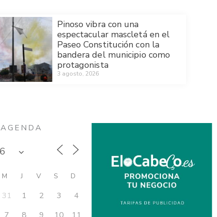
Pinoso vibra con una
espectacular mascletá en el
Paseo Constitución con la
bandera del municipio como
protagonista
3 agosto, 2026
AGENDA
M
J
V
S
D
31
1
2
3
4
7
8
9
10
11