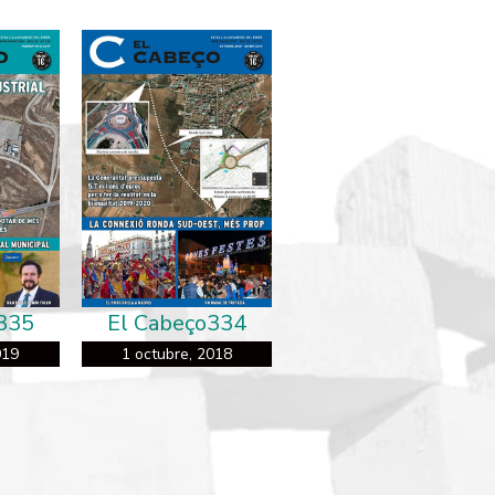
335
El Cabeço334
019
1 octubre, 2018