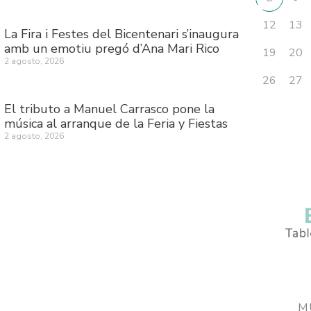
12
13
La Fira i Festes del Bicentenari s’inaugura
amb un emotiu pregó d’Ana Mari Rico
19
20
2 agosto, 2026
26
27
El tributo a Manuel Carrasco pone la
música al arranque de la Feria y Fiestas
2 agosto, 2026
M