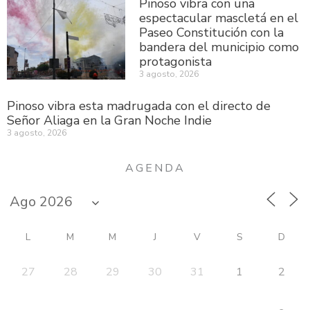
Pinoso vibra con una
espectacular mascletá en el
Paseo Constitución con la
bandera del municipio como
protagonista
3 agosto, 2026
Pinoso vibra esta madrugada con el directo de
Señor Aliaga en la Gran Noche Indie
3 agosto, 2026
AGENDA
L
M
M
J
V
S
D
27
28
29
30
31
1
2