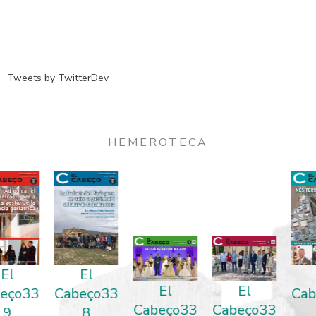
Tweets by TwitterDev
HEMEROTECA
El
El
El
El
Cabeço33
Cabeço33
Cabeço33
Cabeço33
8
5