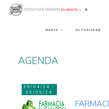
Ir
al
ESCUCHAR EMISIÓN
en directo
contenido
RADIO
ACTUALIDAD
AGENDA
29/04/24 -
05/05/24
FARMACI