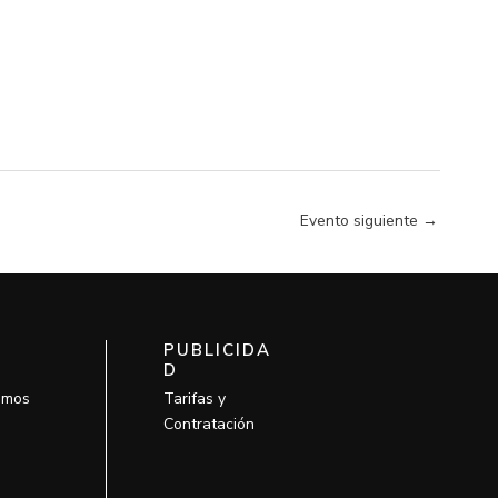
Evento siguiente
→
PUBLICIDA
D
omos
Tarifas y
Contratación