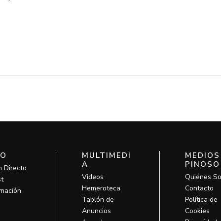
IO
MULTIMEDI
MEDIOS
A
PINOSO
n Directo
Videos
Quiénes S
t
Hemeroteca
Contacto
mación
Tablón de
Política de
Anuncios
Cookies