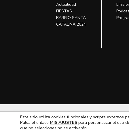
Actualidad
Emisió
FIESTAS
Podcas
BARRIO SANTA
Progra
CATALINA 2024
T
Este sitio utiliza cookies funcionales y scripts externos p
Hola, ¿En que podemos ayudarte?
Pulsa el enlace
MIS AJUSTES
para personalizar el uso d
que no selecciones no se activarán.