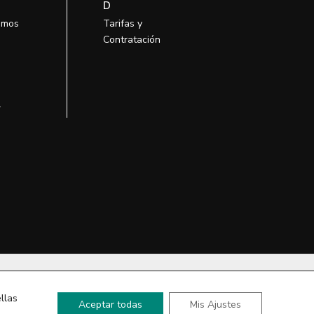
D
omos
Tarifas y
Contratación
l
so
llas
Aceptar todas
Mis Ajustes