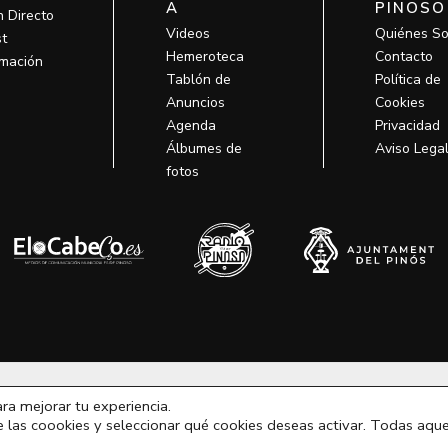
A
PINOSO
n Directo
Videos
Quiénes S
t
Hemeroteca
Contacto
mación
Tablón de
Política de
Anuncios
Cookies
Agenda
Privacidad
Álbumes de
Aviso Lega
fotos
odos los derechos © 2026 MCM Pinoso | Funciona gracias a
MCM Pino
ara mejorar tu experiencia.
e las coookies y seleccionar qué cookies deseas activar. Todas aque