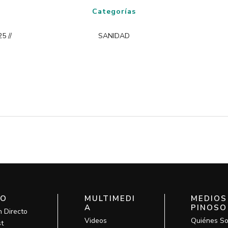
Categorías
5 //
SANIDAD
IO
MULTIMEDI
MEDIOS
A
PINOSO
n Directo
Videos
Quiénes S
t