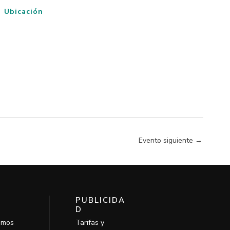
Ubicación
Evento siguiente
→
PUBLICIDA
D
omos
Tarifas y