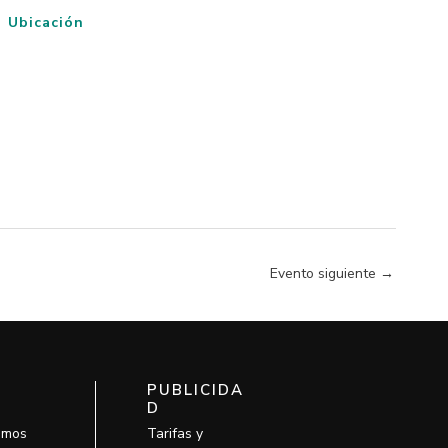
Ubicación
Evento siguiente
→
PUBLICIDA
D
omos
Tarifas y