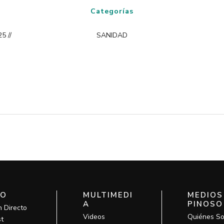
Categorías
5 //
SANIDAD
IO
MULTIMEDI
MEDIOS
A
PINOSO
n Directo
Videos
Quiénes S
t