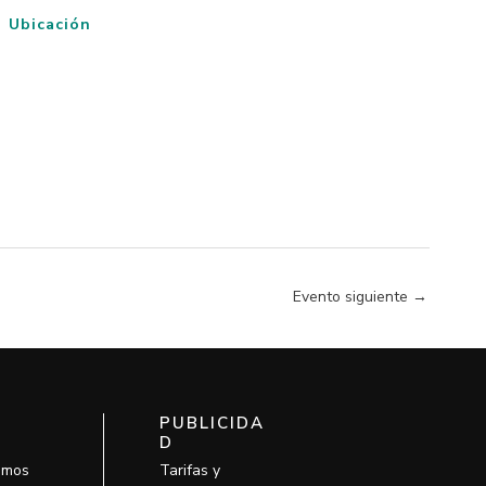
Ubicación
Evento siguiente
→
PUBLICIDA
D
omos
Tarifas y