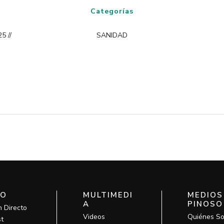
Categorías
5 //
SANIDAD
IO
MULTIMEDI
MEDIOS
A
PINOSO
n Directo
Videos
Quiénes S
t