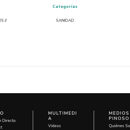
Categorías
5 //
SANIDAD
IO
MULTIMEDI
MEDIOS
A
PINOSO
n Directo
Videos
Quiénes S
t