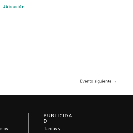
Ubicación
Evento siguiente
→
PUBLICIDA
D
omos
Tarifas y