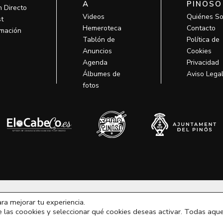
A
PINOSO
n Directo
Videos
Quiénes S
t
Hemeroteca
Contacto
mación
Tablón de
Política de
Anuncios
Cookies
Agenda
Privacidad
Álbumes de
Aviso Lega
fotos
odos los derechos © 2026 MCM Pinoso | Funciona gracias a
MCM Pino
ara mejorar tu experiencia.
e las coookies y seleccionar qué cookies deseas activar. Todas aque