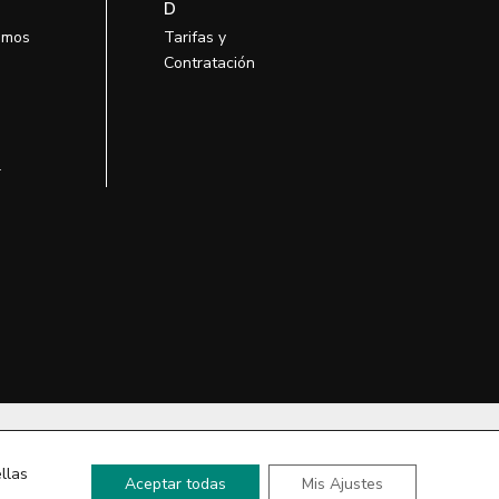
D
omos
Tarifas y
Contratación
l
so
llas
Aceptar todas
Mis Ajustes