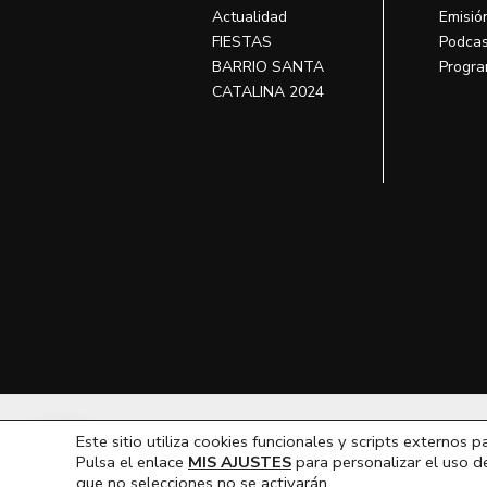
Actualidad
Emisió
FIESTAS
Podcas
BARRIO SANTA
Progra
CATALINA 2024
T
Este sitio utiliza cookies funcionales y scripts externos p
Hola, ¿En que podemos ayudarte?
Pulsa el enlace
MIS AJUSTES
para personalizar el uso d
que no selecciones no se activarán.