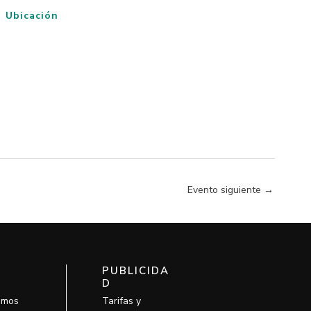
Ubicación
Evento siguiente
→
PUBLICIDA
D
omos
Tarifas y