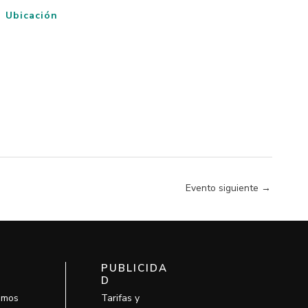
Ubicación
Evento siguiente
→
PUBLICIDA
D
omos
Tarifas y