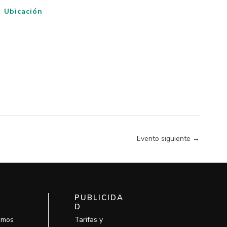
Ubicación
Evento siguiente
→
PUBLICIDA
D
omos
Tarifas y