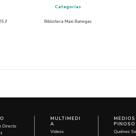
Categorías
5 //
Biblioteca Maxi Banegas
IO
MULTIMEDI
MEDIOS
A
PINOSO
n Directo
Videos
Quiénes S
t