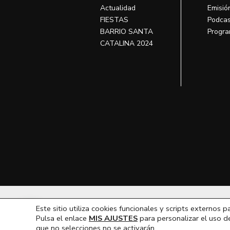
Actualidad
Emisió
FIESTAS
Podcas
BARRIO SANTA
Progra
CATALINA 2024
T
Este sitio utiliza cookies funcionales y scripts externos p
Hola, ¿En que podemos ayudarte?
Pulsa el enlace
MIS AJUSTES
para personalizar el uso d
que no selecciones no se activarán.