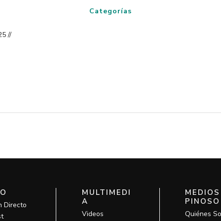
Categorías
5 //
IO
MULTIMEDI
MEDIOS
A
PINOSO
n Directo
Videos
Quiénes S
t