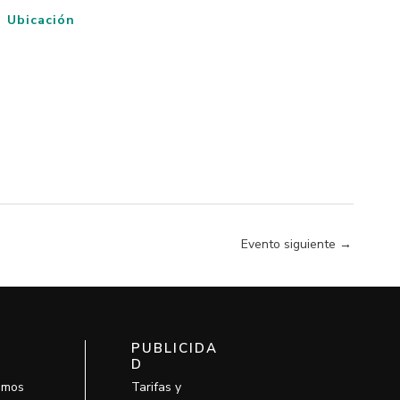
Ubicación
Evento siguiente
→
PUBLICIDA
D
omos
Tarifas y