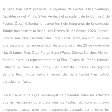
A l’acte han estat presents la regidora de Festes, Elisa Santiago;
l’alcaldessa del Pinós, Silvia Verdú; i el president de la Comissió de
Festes, Óscar Calpena, junt amb les i els integrants de la comissió.
També han assistit la Reina i les Dames de les Festes 2024, Carmen
Rubira Ruiz, Noa Carcelén Sáez i Mar Ferriz Pérez, així com les joves
que assumiran la representació festera a partir del 22 de novembre:
Nayeli López Rico, Olga Flores Sanz i Paola Gómez Sánchez. No han
faltat a la cita les representants de la Fira i Festes del Pinós, infantils
i Majors, el capellà del Pinós, Juan Bautista Llinares i la regidora
Sandra Rico. Molts veïns i veïnes del barri també han volgut
participar en l’acte.
Óscar Calpena ha sigut l’encarregat de presentar totes les activitats
que es realitzaran durant els dies de festes, així com el gruixut
programa d’actes amb una programació pensada per a totes les