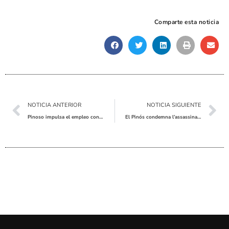
Comparte esta noticia
Ant
Sig
NOTICIA ANTERIOR
NOTICIA SIGUIENTE
Pinoso impulsa el empleo con asesoramiento individualizado
El Pinós condemna l’assassinat masclista a Alacant amb un emotiu minut de silenci