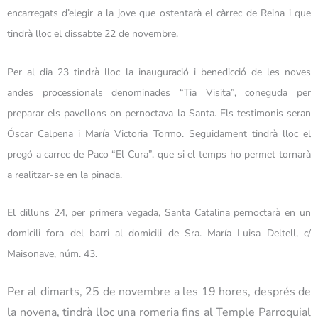
encarregats d’elegir a la jove que ostentarà el càrrec de Reina i que
tindrà lloc el dissabte 22 de novembre.
Per al dia 23 tindrà lloc la inauguració i benedicció de les noves
andes processionals denominades “Tia Visita”, coneguda per
preparar els pavellons on pernoctava la Santa. Els testimonis seran
Óscar Calpena i María Victoria Tormo. Seguidament tindrà lloc el
pregó a carrec de Paco “El Cura”, que si el temps ho permet tornarà
a realitzar-se en la pinada.
El dilluns 24, per primera vegada, Santa Catalina pernoctarà en un
domicili fora del barri al domicili de Sra. María Luisa Deltell, c/
Maisonave, núm. 43.
Per al dimarts, 25 de novembre a les 19 hores, després de
la novena, tindrà lloc una romeria fins al Temple Parroquial