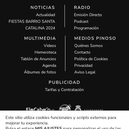
NOTICIAS
RADIO
Actualidad
Emisión Directo
FIESTAS BARRIO SANTA
Podcast
CATALINA 2024
Programación
MULTIMEDIA
MEDIOS PINOSO
Videos
Quiénes Somos
Hemeroteca
Contacto
Tablón de Anuncios
Política de Cookies
Agenda
Privacidad
Álbumes de fotos
Aviso Legal
PUBLICIDAD
Tarifas y Contratación
Este sitio utiliza cookies funcionales y scripts externos para
mejorar tu experiencia.
Pulsa el enlace
MIS AJUSTES
para personalizar el uso de las