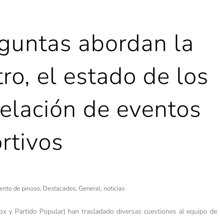
eguntas abordan la
ro, el estado de los
celación de eventos
rtivos
ento de pinoso
,
Destacados
,
General
,
noticias
Vox y Partido Popular) han trasladado diversas cuestiones al equipo de