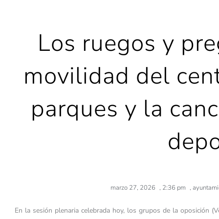
Los ruegos y pr
movilidad del cent
parques y la can
depo
marzo 27, 2026
,
2:36 pm
,
ayuntami
En la sesión plenaria celebrada hoy, los grupos de la oposición (