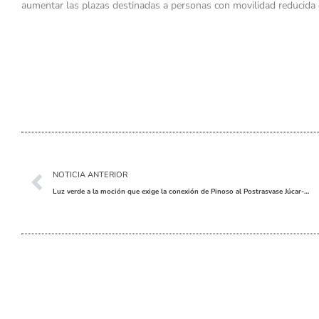
aumentar las plazas destinadas a personas con movilidad reducida 
Ant
NOTICIA ANTERIOR
Luz verde a la moción que exige la conexión de Pinoso al Postrasvase Júcar-Vinalopó tras 14 años de espera