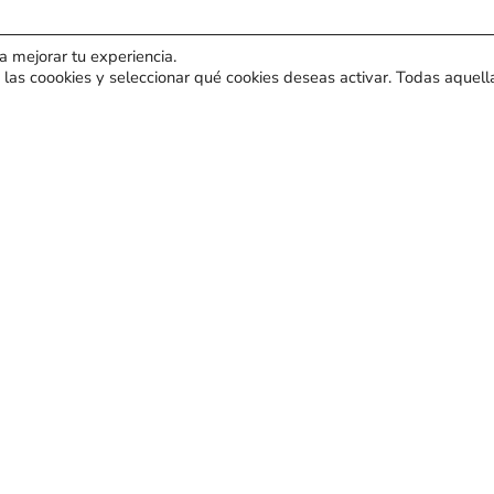
ra mejorar tu experiencia.
s aborda cuestiones
 las coookies y seleccionar qué cookies deseas activar. Todas aquel
iento del municipio,
ón cultural y la
 lingüística.
nto de pinoso
,
Destacados
,
General
,
noticias
reguntas, se han abordado diversas cuestiones sobre el mantenimiento