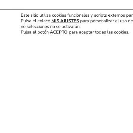
Este sitio utiliza cookies funcionales y scripts externos pa
Ruegos y Pregunta
Hola, ¿En que podemos ayudarte?
Pulsa el enlace
MIS AJUSTES
para personalizar el uso de
no selecciones no se activarán.
Pulsa el botón
ACEPTO
para aceptar todas las cookies.
sobre el mantenim
la organizaci
convivencia
enero 30, 2026
,
2:11 pm
,
ayuntamie
En la última sesión ordinaria, dentro del apartado de ruegos y p