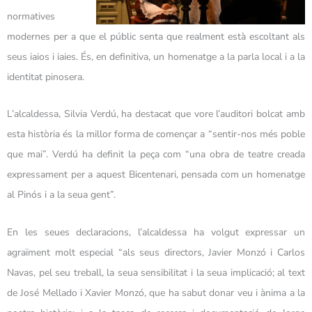
normatives
modernes per a que el públic senta que realment està escoltant als
seus iaios i iaies. És, en definitiva, un homenatge a la parla local i a la
identitat pinosera.
L’alcaldessa, Silvia Verdú, ha destacat que vore l’auditori bolcat amb
esta història és la millor forma de començar a “sentir-nos més poble
que mai”. Verdú ha definit la peça com “una obra de teatre creada
expressament per a aquest Bicentenari, pensada com un homenatge
al Pinós i a la seua gent”.
En les seues declaracions, l’alcaldessa ha volgut expressar un
agraïment molt especial “als seus directors, Javier Monzó i Carlos
Navas, pel seu treball, la seua sensibilitat i la seua implicació; al text
de José Mellado i Xavier Monzó, que ha sabut donar veu i ànima a la