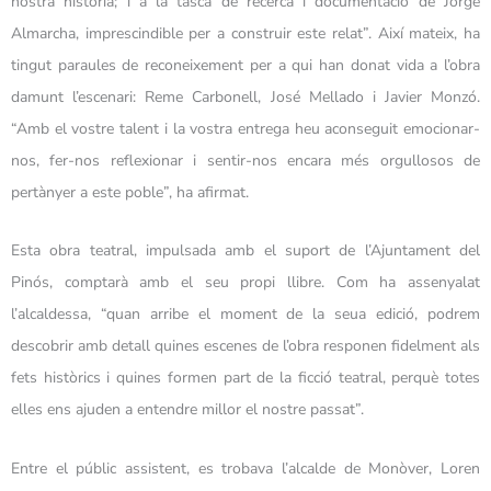
nostra història; i a la tasca de recerca i documentació de Jorge
Almarcha, imprescindible per a construir este relat”. Així mateix, ha
tingut paraules de reconeixement per a qui han donat vida a l’obra
damunt l’escenari: Reme Carbonell, José Mellado i Javier Monzó.
“Amb el vostre talent i la vostra entrega heu aconseguit emocionar-
nos, fer-nos reflexionar i sentir-nos encara més orgullosos de
pertànyer a este poble”, ha afirmat.
Esta obra teatral, impulsada amb el suport de l’Ajuntament del
Pinós, comptarà amb el seu propi llibre. Com ha assenyalat
l’alcaldessa, “quan arribe el moment de la seua edició, podrem
descobrir amb detall quines escenes de l’obra responen fidelment als
fets històrics i quines formen part de la ficció teatral, perquè totes
elles ens ajuden a entendre millor el nostre passat”.
Entre el públic assistent, es trobava l’alcalde de Monòver, Loren