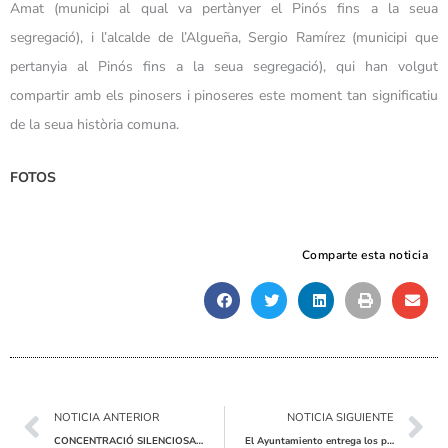
Amat (municipi al qual va pertànyer el Pinós fins a la seua
segregació), i l’alcalde de l’Algueña, Sergio Ramírez (municipi que
pertanyia al Pinós fins a la seua segregació), qui han volgut
compartir amb els pinosers i pinoseres este moment tan significatiu
de la seua història comuna.
FOTOS
Comparte esta noticia
Ant
Sig
NOTICIA ANTERIOR
NOTICIA SIGUIENTE
CONCENTRACIÓ SILENCIOSA AL PINÓS CONTRA LA VIOLÈNCIA DE GÈNERE
El Ayuntamiento entrega los premios de escaparatismo del Bicentenario