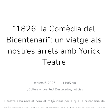
“1826, la Comèdia del
Bicentenari”: un viatge als
nostres arrels amb Yorick
Teatre
febrero 6, 2026
,
11:05 pm
,
Cultura y juventud
,
Destacados
,
noticias
El teatre s’ha revelat com el mitjà ideal per a que la ciutadania del