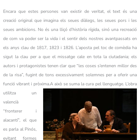
Encara que estes persones van existir de veritat, el text és una
creació original que imagina els seues diàlegs, les seues pors i les
seues ambicions. No és una lliçó d’història rígida, sinó una recreació
de com va poder ser la vida i el sentir dels nostres avantpassats en
els anys clau de 1817, 1823 i 1826. L’aposta pel toc de comèdia ha
sigut la clau per a que el missatge cale en tota la ciutadania; els
autors i protagonistes tenen clar que “les coses s’entenen millor des
de la risa”, fugint de tons excessivament solemnes per a oferir una
funció vibrant i pròxima.
A això se suma la cura pel llenguatge. L’obra
utilitza un
valencià
“fronterer i
alacantí”, el que
es parla al Pinós,
evitant formes