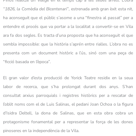
Pinós realitze un viatge en el temps cap a les seues arrels. L’obra
“1826, la Comèdia del Bicentenari”
, estrenada amb gran èxit esta nit,
ha aconseguit que el públic s’asome a una “finestra al passat” per a
entendre el procés que va portar a la localitat a convertir-se en Vila
ara fa dos segles. Es tracta d’una proposta que ha aconseguit el que
sembla impossible: que la història s’aprén entre rialles. L’obra no es
presenta com un document històric a l’ús, sinó com una peça de
“ficció basada en l’època”.
El gran valor d’esta producció de Yorick Teatre residix en la seua
labor de recerca, que s’ha prolongat durant dos anys. S’han
consultat arxius parroquials i registres històrics per a rescatar de
l’oblit noms com el de Luis Salinas, el pedani Joan Ochoa o la figura
d’Isidra Deltell, la dona de Salinas, que en esta obra cobra un
protagonisme fonamental per a representar la força de les dones
pinoseres en la independència de la Vila.