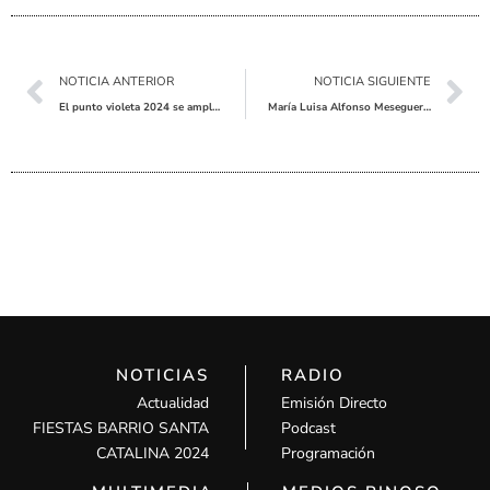
Ant
Sig
NOTICIA ANTERIOR
NOTICIA SIGUIENTE
El punto violeta 2024 se amplía a cuatro días
María Luisa Alfonso Meseguer de Orihuela, es proclama vencedora del VIII concurs de Piano “Vila del Pinós”
NOTICIAS
RADIO
Actualidad
Emisión Directo
FIESTAS BARRIO SANTA
Podcast
CATALINA 2024
Programación