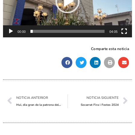
00:00
04:05
Comparte esta noticia
Ant
Sig
NOTICIA ANTERIOR
NOTICIA SIGUIENTE
Hui, dia gran de la patrona del Pinós, s’ha portat a terme la Missa Major concelebrada
Socarrat Fira i Festes 2024