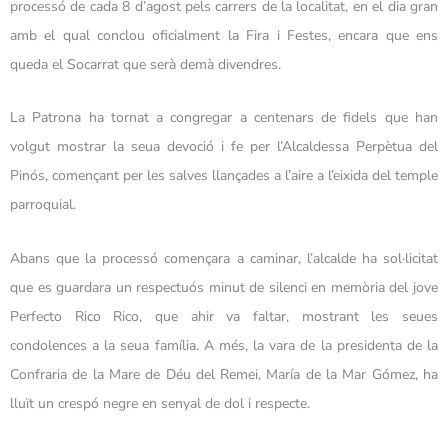
processó de cada 8 d’agost pels carrers de la localitat, en el dia gran
amb el qual conclou oficialment la Fira i Festes, encara que ens
queda el Socarrat que serà demà divendres.
La Patrona ha tornat a congregar a centenars de fidels que han
volgut mostrar la seua devoció i fe per l’Alcaldessa Perpètua del
Pinós, començant per les salves llançades a l’aire a l’eixida del temple
parroquial.
Abans que la processó començara a caminar, l’alcalde ha sol·licitat
que es guardara un respectuós minut de silenci en memòria del jove
Perfecto Rico Rico, que ahir va faltar, mostrant les seues
condolences a la seua família. A més, la vara de la presidenta de la
Confraria de la Mare de Déu del Remei, María de la Mar Gómez, ha
lluït un crespó negre en senyal de dol i respecte.