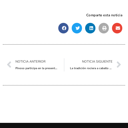
Comparte esta noticia
Ant
Sig
NOTICIA ANTERIOR
NOTICIA SIGUIENTE
Pinoso participa en la presentación del Plan de Seguridad para la Campaña de Recolección de la Uva
La tradición rociera a caballo arraiga en Pinoso