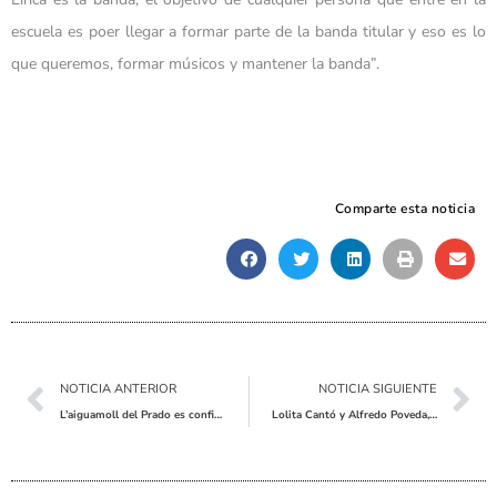
escuela es poer llegar a formar parte de la banda titular y eso es lo
que queremos, formar músicos y mantener la banda”.
Comparte esta noticia
Ant
Sig
NOTICIA ANTERIOR
NOTICIA SIGUIENTE
L’aiguamoll del Prado es confirma com a lloc idoni per a la recuperació del Fartet a l’interior d’Alacant
Lolita Cantó y Alfredo Poveda, homenajeados por la Edad de Oro para clausurar su Semana Cultural