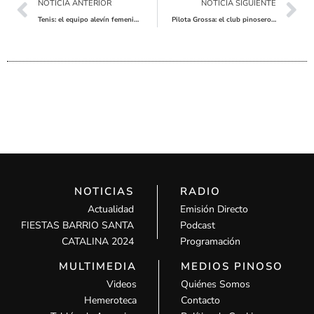
Ant
Sig
NOTICIA ANTERIOR
NOTICIA SIGUIENTE
Tenis: el equipo alevín femenino clasificado para el campeonato de España de Clubs
Pilota Grossa: el club pinosero se proclama campeón de la Supercopa
NOTICIAS
RADIO
Actualidad
Emisión Directo
FIESTAS BARRIO SANTA
Podcast
CATALINA 2024
Programación
MULTIMEDIA
MEDIOS PINOSO
Videos
Quiénes Somos
Hemeroteca
Contacto