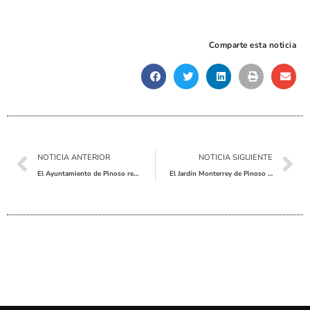
Comparte esta noticia
Ant
Sig
NOTICIA ANTERIOR
NOTICIA SIGUIENTE
El Ayuntamiento de Pinoso refuerza la Policía Local con la incorporación de una nueva agente
El Jardín Monterrey de Pinoso se transforma en un gran Belén Viviente