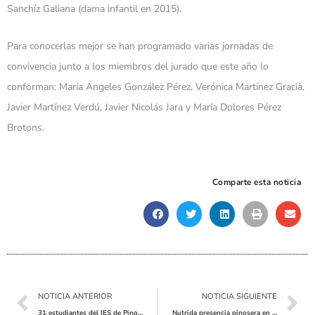
Sanchíz Galiana (dama infantil en 2015).
Para conocerlas mejor se han programado varias jornadas de
convivencia junto a los miembros del jurado que este año lo
conforman: María Ángeles González Pérez, Verónica Martínez Gracià,
Javier Martínez Verdú, Javier Nicolás Jara y María Dolores Pérez
Brotons.
Comparte esta noticia
Ant
Sig
NOTICIA ANTERIOR
NOTICIA SIGUIENTE
31 estudiantes del IES de Pinoso se presentan a las Pruebas de Acceso a la Universidad
Nutrida presencia pinosera en el evento Winecanting