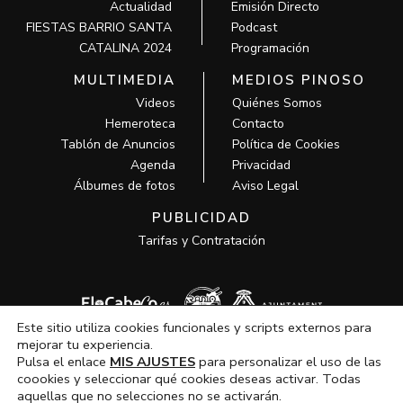
Actualidad
Emisión Directo
FIESTAS BARRIO SANTA
Podcast
CATALINA 2024
Programación
MULTIMEDIA
MEDIOS PINOSO
Videos
Quiénes Somos
Hemeroteca
Contacto
Tablón de Anuncios
Política de Cookies
Agenda
Privacidad
Álbumes de fotos
Aviso Legal
PUBLICIDAD
Tarifas y Contratación
Este sitio utiliza cookies funcionales y scripts externos para
mejorar tu experiencia.
Pulsa el enlace
MIS AJUSTES
para personalizar el uso de las
coookies y seleccionar qué cookies deseas activar. Todas
aquellas que no selecciones no se activarán.
Todos los derechos © 2026 MCM Pinoso | Funciona gracias a
MCM