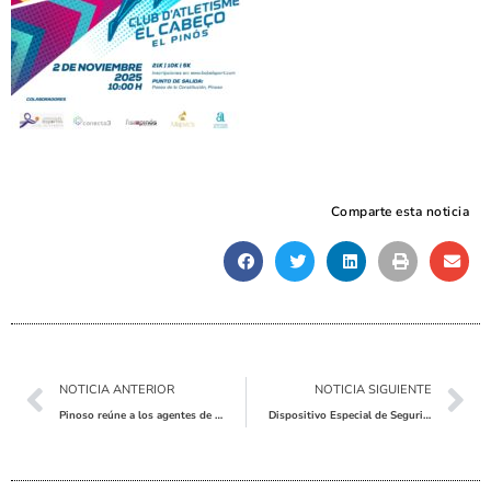
Comparte esta noticia
Ant
Sig
NOTICIA ANTERIOR
NOTICIA SIGUIENTE
Pinoso reúne a los agentes de desarrollo del Alto y Medio Vinalopó para seguir impulsando el empleo
Dispositivo Especial de Seguridad y Tráfico en Pinoso por Todos los Santos