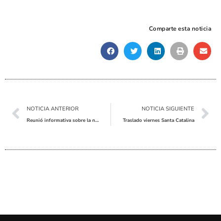
Comparte esta noticia
Ant
Sig
NOTICIA ANTERIOR
NOTICIA SIGUIENTE
Reunió informativa sobre la nova Llei d’Educació
Traslado viernes Santa Catalina