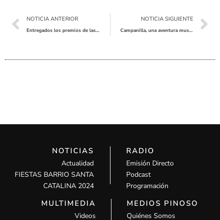
Ant
Sig
NOTICIA ANTERIOR
NOTICIA SIGUIENTE
Entregados los premios de las carrozas y a las mejores calles engalanadas
Campanilla, una aventura musical
NOTICIAS
RADIO
Actualidad
Emisión Directo
FIESTAS BARRIO SANTA
Podcast
CATALINA 2024
Programación
MULTIMEDIA
MEDIOS PINOSO
Videos
Quiénes Somos