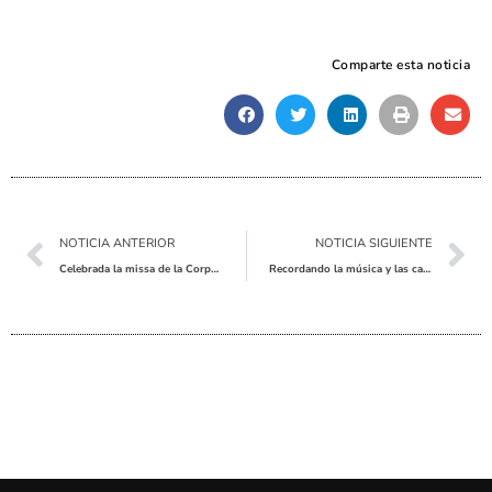
Comparte esta noticia
Ant
Sig
NOTICIA ANTERIOR
NOTICIA SIGUIENTE
Celebrada la missa de la Corporació
Recordando la música y las canciones de Camilo Sesto