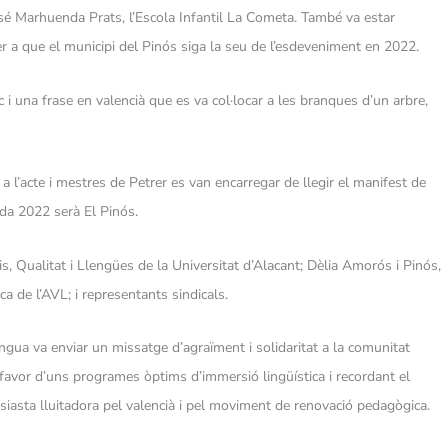
José Marhuenda Prats, l’Escola Infantil La Cometa. També va estar
per a que el municipi del Pinós siga la seu de l’esdeveniment en 2022.
c i una frase en valencià que es va col·locar a les branques d’un arbre,
’acte i mestres de Petrer es van encarregar de llegir el manifest de
ada 2022 serà El Pinós.
is, Qualitat i Llengües de la Universitat d’Alacant; Dèlia Amorós i Pinós,
a de l’AVL; i representants sindicals.
ngua va enviar un missatge d’agraïment i solidaritat a la comunitat
 favor d’uns programes òptims d’immersió lingüística i recordant el
siasta lluitadora pel valencià i pel moviment de renovació pedagògica.