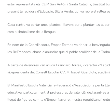
estar representats els CEIP San Antón i Santa Catalina, l’institut 
present la regidora d’Educació, Silvia Verdú, qui va rebre el relleu 
Cada centre va portar unes plantes i llavors per a plantar-les al par
com a simbolisme de la llengua.
En nom de la Coordinadora, Empar Tormos va donar la benvinguda a l
les ReTrobades, abans d’anunciar que el poble acollidor de la Trob
A l’acte de divendres van acudir Francisco Torres, vicerector d’Estud
vicepresidenta del Consell Escolar CV; M. Isabel Guardiola, acadèmic
El Manifest d’Escola Valenciana-Federació d’Associacions per la Lle
educativa, particularment al professorat de valencià, declarant-se a
llegat de figures com la d’Empar Navarro, mestra republicana i entu