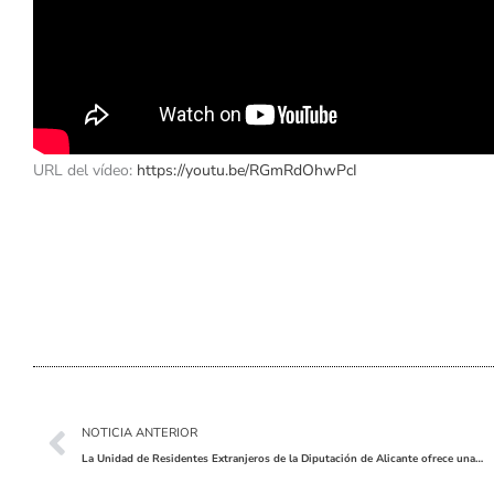
URL del vídeo:
https://youtu.be/RGmRdOhwPcI
Ant
NOTICIA ANTERIOR
La Unidad de Residentes Extranjeros de la Diputación de Alicante ofrece una nueva edición de su curso de castellano online para extranjeros