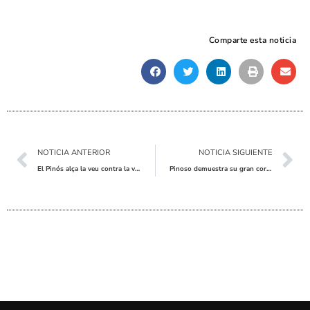
Comparte esta noticia
Ant
Sig
NOTICIA ANTERIOR
NOTICIA SIGUIENTE
El Pinós alça la veu contra la violència de gènere
Pinoso demuestra su gran corazón en la Cena Solidaria Anual contra el Cáncer