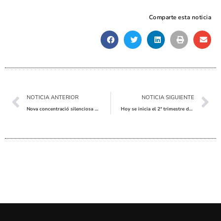
Comparte esta noticia
Ant
Sig
NOTICIA ANTERIOR
NOTICIA SIGUIENTE
Nova concentració silenciosa davant els assassinats per violència de gènere
Hoy se inicia el 2ª trimestre de la escuela de atletismo