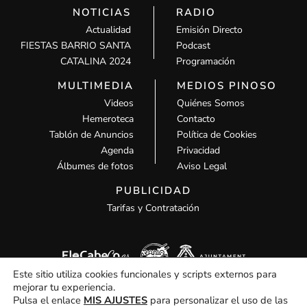
NOTICIAS
RADIO
Actualidad
Emisión Directo
FIESTAS BARRIO SANTA
Podcast
CATALINA 2024
Programación
MULTIMEDIA
MEDIOS PINOSO
Videos
Quiénes Somos
Hemeroteca
Contacto
Tablón de Anuncios
Política de Cookies
Agenda
Privacidad
Álbumes de fotos
Aviso Legal
PUBLICIDAD
Tarifas y Contratación
Este sitio utiliza cookies funcionales y scripts externos para
mejorar tu experiencia.
Pulsa el enlace
MIS AJUSTES
para personalizar el uso de las