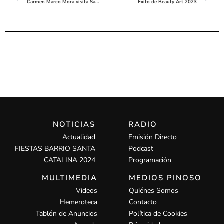
Carmen Marco Mora visita San Antón per a promocionar l’atletisme
Éxito de Beauty Art 2023
NOTICIAS
RADIO
Actualidad
Emisión Directo
FIESTAS BARRIO SANTA
Podcast
CATALINA 2024
Programación
MULTIMEDIA
MEDIOS PINOSO
Videos
Quiénes Somos
Hemeroteca
Contacto
Tablón de Anuncios
Política de Cookies