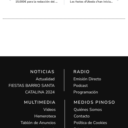
15.000€ para la redacción del proyecto de equipamiento del nuevo pozo Paredón
Les festes d’Ubeda s’han iniciat hui amb el pregó de José Enrique Brotons
NOTICIAS
RADIO
Actualidad
Emisión Directo
FIESTAS BARRIO SANTA
Podcast
CATALINA 2024
Programación
MULTIMEDIA
MEDIOS PINOSO
Videos
Quiénes Somos
Hemeroteca
Contacto
Tablón de Anuncios
Política de Cookies