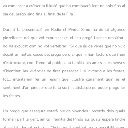
va començar a créixer la il·lusió que ho continuarà fent no sols fins al
dia del pregó sinó fins al final de la Fira”.
Durant la presentació en Radio el Pinós, Ximo ha donat algunes
pinzellades del que vol expressar en el seu pregó i sense desxifrar-
ho ha explicat com ho vol vertebrar: “Si que és de veres que no vuic
desxifrar moltes coses del pregó però si que hi han factors que l’han
d’estructurar, com l’amor al poble, a la família, als amics a les senyes
d’identitat, las vivències de fires passades i la invitació a les festes,
tot… intentarem fer un resum que il·lustre clarament quin es el
sentiment d’un pinoser que te la sort i satisfacció de poder pregonar
les festes.
Un pregó que assegura estarà ple de vivències i records dels quals
formen part la gent, amics i família del Pinós als quals espera tindre
al costat durant este dia: “Estic molt content, va a possibilitar-me