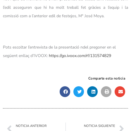
l’edil asseguren que hi ha molt treball fet gràcies a l’equip i la
comissió com a l’anterior edil de festejos, Mª José Moya.
Pots escoltar l’entrevista de la presentació ndel pregoner en el
següent enllaç d’IVOOX:
https://go.ivoox.com/rf/131574829
Comparte esta noticia
Ant
Sig
NOTICIA ANTERIOR
NOTICIA SIGUIENTE