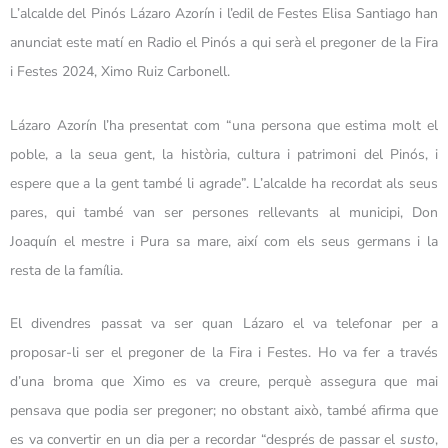
L’alcalde del Pinós Lázaro Azorín i l’edil de Festes Elisa Santiago han
anunciat este matí en Radio el Pinós a qui serà el pregoner de la Fira
i Festes 2024, Ximo Ruiz Carbonell.
Lázaro Azorín l’ha presentat com “una persona que estima molt el
poble, a la seua gent, la història, cultura i patrimoni del Pinós, i
espere que a la gent també li agrade”. L’alcalde ha recordat als seus
pares, qui també van ser persones rellevants al municipi, Don
Joaquín el mestre i Pura sa mare, així com els seus germans i la
resta de la família.
El divendres passat va ser quan Lázaro el va telefonar per a
proposar-li ser el pregoner de la Fira i Festes. Ho va fer a través
d’una broma que Ximo es va creure, perquè assegura que mai
pensava que podia ser pregoner; no obstant això, també afirma que
es va convertir en un dia per a recordar “després de passar el
susto
,