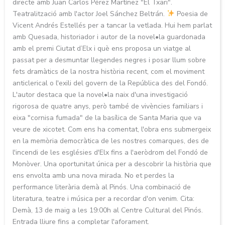
directe amb Juan Carlos Pérez Martínez "El Txari".
Teatralització amb l'actor Joel Sánchez Beltrán.
Poesia de
Vicent Andrés Estellés per a tancar la vetlada. Hui hem parlat
amb Quesada, historiador i autor de la novel•la guardonada
amb el premi Ciutat d’Elx i què ens proposa un viatge al
passat per a desmuntar llegendes negres i posar llum sobre
fets dramàtics de la nostra història recent, com el moviment
anticlerical o l'exili del govern de la República des del Fondó.
L'autor destaca que la novel•la naix d'una investigació
rigorosa de quatre anys, però també de vivències familiars i
eixa "cornisa fumada" de la basílica de Santa Maria que va
veure de xicotet. Com ens ha comentat, l'obra ens submergeix
en la memòria democràtica de les nostres comarques, des de
l'incendi de les esglésies d'Elx fins a l'aeròdrom del Fondó de
Monòver. Una oportunitat única per a descobrir la història que
ens envolta amb una nova mirada. No et perdes la
performance literària demà al Pinós. Una combinació de
literatura, teatre i música per a recordar d'on venim. Cita:
Demà, 13 de maig a les 19:00h al Centre Cultural del Pinós.
Entrada lliure fins a completar l'aforament.