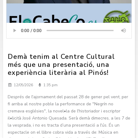
Demà tenim al Centre Cultural
més que una presentació, una
experiència literària al Pinós!
12/05/2026
1:35 pm
Després de l'ajornament del passat 28 de gener pel vent, per
fi arriba al nostre poble la performance de "Negrín no
cremava esglésies", la novel•la de l'historiador i escriptor
il•licità José Antonio Quesada. Serà demà dimecres, a les 7 de
la vesprada, i no es tracta d’una presentació a l'ús. És un
espectacle on el llibre cobra vida a través de: Música en