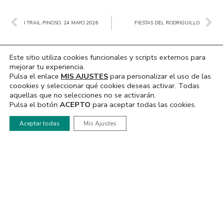
Ant
Sig
I TRAIL PINOSO. 24 MAYO 2026
FIESTAS DEL RODRIGUILLO
Este sitio utiliza cookies funcionales y scripts externos para
mejorar tu experiencia.
Pulsa el enlace
MIS AJUSTES
para personalizar el uso de las
coookies y seleccionar qué cookies deseas activar. Todas
aquellas que no selecciones no se activarán.
NOTICIAS
RADIO
1
Pulsa el botón
ACEPTO
para aceptar todas las cookies.
Actualidad
Emisión Directo
FIESTAS BARRIO SANTA
Podcast
Aceptar todas
Mis Ajustes
CATALINA 2024
Programación
MULTIMEDIA
MEDIOS PINOSO
Videos
Quiénes Somos
Hemeroteca
Contacto
Tablón de Anuncios
Política de Cookies
Agenda
Privacidad
Álbumes de fotos
Aviso Legal