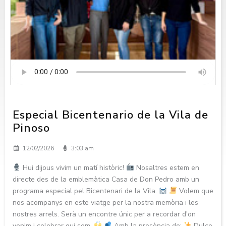
Especial Bicentenario de la Vila de
Pinoso
12/02/2026
3:03 am
Hui dijous vivim un matí històric!
Nosaltres estem en
directe des de la emblemàtica Casa de Don Pedro amb un
programa especial pel Bicentenari de la Vila.
Volem que
nos acompanys en este viatge per la nostra memòria i les
nostres arrels. Serà un encontre únic per a recordar d'on
venim i celebrar qui som.
Amb la presència de:
Dulce