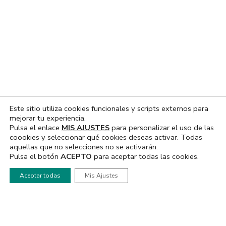
Ant
Sig
Este sitio utiliza cookies funcionales y scripts externos para
mejorar tu experiencia.
TAULES TEATRE PARTICIPARÁ EN EL BICENTENARIO Y EL MES DE LAS MUJERES
HABLAMOS CON SHARON ABELLÁN GANADORA DEL CAMPEONATO NACIONAL “DESTAPA LAS LEGUMBRES”
Pulsa el enlace
MIS AJUSTES
para personalizar el uso de las
coookies y seleccionar qué cookies deseas activar. Todas
aquellas que no selecciones no se activarán.
Pulsa el botón
ACEPTO
para aceptar todas las cookies.
Hola, ¿En que podemos ayudarte?
Aceptar todas
Mis Ajustes
NOTICIAS
RADIO
Actualidad
Emisión Directo
FIESTAS BARRIO SANTA
Podcast