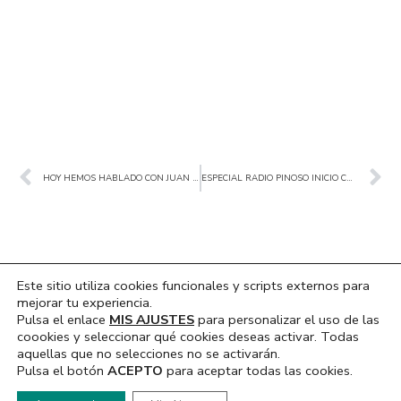
Ant
Sig
HOY HEMOS HABLADO CON JUAN A. ROBLES BARBA SOBRE SU LIBRO
ESPECIAL RADIO PINOSO INICIO CURSO ESCOLAR 2025/2026
Este sitio utiliza cookies funcionales y scripts externos para
mejorar tu experiencia.
NOTICIAS
RADIO
Pulsa el enlace
MIS AJUSTES
para personalizar el uso de las
coookies y seleccionar qué cookies deseas activar. Todas
Actualidad
Emisión Directo
aquellas que no selecciones no se activarán.
FIESTAS BARRIO SANTA
Podcast
Pulsa el botón
ACEPTO
para aceptar todas las cookies.
CATALINA 2024
Programación
Hola, ¿En que podemos ayudarte?