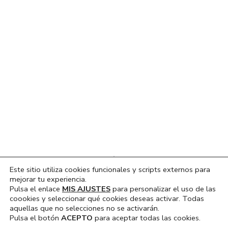
Ant
Sig
@RADIOPINOSO. J. RUIZ “HEMOS MANTENIDO LA ESENCIA DE LA OBRA ORIGINAL”
@RADIOPINOSO – LA HORA DE LA SALUD – LÁSER CORPORAL
Este sitio utiliza cookies funcionales y scripts externos para
mejorar tu experiencia.
Pulsa el enlace
MIS AJUSTES
para personalizar el uso de las
coookies y seleccionar qué cookies deseas activar. Todas
aquellas que no selecciones no se activarán.
Pulsa el botón
ACEPTO
para aceptar todas las cookies.
Hola, ¿En que podemos ayudarte?