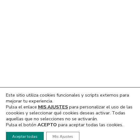
Ant
Sig
SEGUNDA SESIÓND E CANÇONS A LA FRESCA
FIESTAS EN UBEDA 2026
Este sitio utiliza cookies funcionales y scripts externos para
mejorar tu experiencia.
Pulsa el enlace
MIS AJUSTES
para personalizar el uso de las
coookies y seleccionar qué cookies deseas activar. Todas
aquellas que no selecciones no se activarán.
Pulsa el botón
ACEPTO
para aceptar todas las cookies.
Hola, ¿En que podemos ayudarte?
Aceptar todas
Mis Ajustes