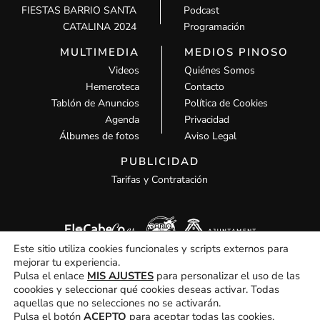
FIESTAS BARRIO SANTA
Podcast
CATALINA 2024
Programación
MULTIMEDIA
MEDIOS PINOSO
Videos
Quiénes Somos
Hemeroteca
Contacto
Tablón de Anuncios
Política de Cookies
Agenda
Privacidad
Álbumes de fotos
Aviso Legal
PUBLICIDAD
Tarifas y Contratación
Este sitio utiliza cookies funcionales y scripts externos para
mejorar tu experiencia.
Pulsa el enlace
MIS AJUSTES
para personalizar el uso de las
coookies y seleccionar qué cookies deseas activar. Todas
aquellas que no selecciones no se activarán.
Todos los derechos © 2026 MCM Pinoso | Funciona gracias a
MCM
Pulsa el botón
ACEPTO
para aceptar todas las cookies.