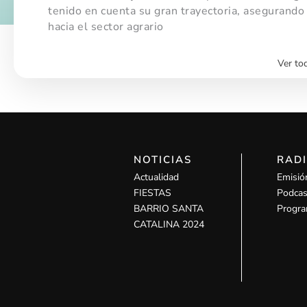
tenido en cuenta su gran trayectoria, asegurando 
hacia el sector agrario
Ver to
NOTICIAS
RAD
Actualidad
Emisió
FIESTAS
Podcas
BARRIO SANTA
Progra
CATALINA 2024