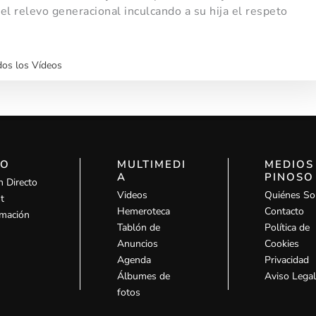
el relevo generacional inculcando a su hija el respeto
dos los Vídeos
IO
MULTIMEDI
MEDIOS
A
PINOSO
n Directo
Videos
Quiénes S
t
Hemeroteca
Contacto
mación
Tablón de
Política de
Anuncios
Cookies
Agenda
Privacidad
Álbumes de
Aviso Lega
fotos