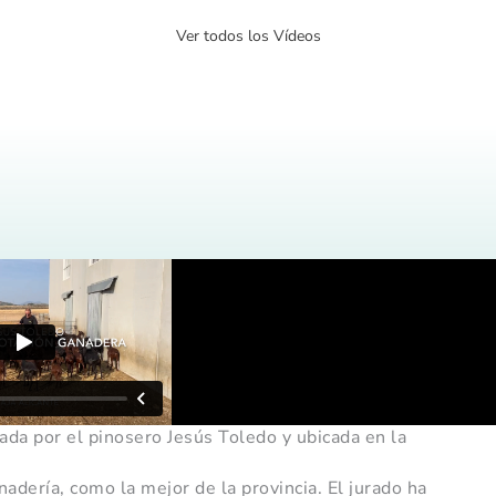
Ver todos los Vídeos
ada por el pinosero Jesús Toledo y ubicada en la
adería, como la mejor de la provincia. El jurado ha