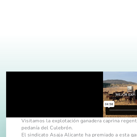
Visitamos la explotación ganadera caprina regent
pedanía del Culebrón.
El sindicato Asaja Alicante ha premiado a esta gan