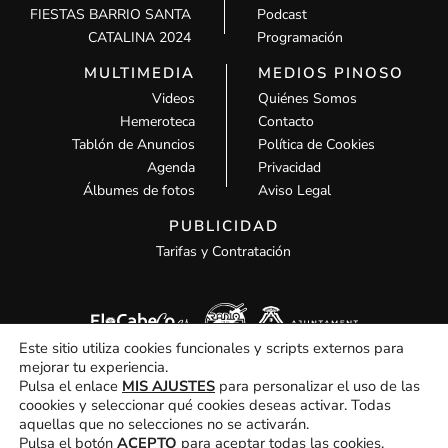
FIESTAS BARRIO SANTA
Podcast
CATALINA 2024
Programación
MULTIMEDIA
MEDIOS PINOSO
Videos
Quiénes Somos
Hemeroteca
Contacto
Tablón de Anuncios
Política de Cookies
Agenda
Privacidad
Álbumes de fotos
Aviso Legal
PUBLICIDAD
Tarifas y Contratación
Este sitio utiliza cookies funcionales y scripts externos para
mejorar tu experiencia.
Pulsa el enlace
MIS AJUSTES
para personalizar el uso de las
coookies y seleccionar qué cookies deseas activar. Todas
aquellas que no selecciones no se activarán.
Todos los derechos © 2026 MCM Pinoso | Funciona gracias a
MCM
Pulsa el botón
ACEPTO
para aceptar todas las cookies.