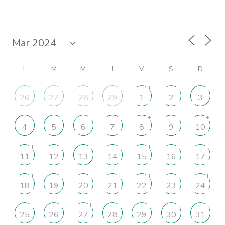
L
M
M
J
V
S
D
+
26
27
28
29
1
2
3
+
+
4
5
6
7
8
9
10
+
+
11
12
13
14
15
16
17
+
+
+
+
18
19
20
21
22
23
24
+
25
26
27
28
29
30
31