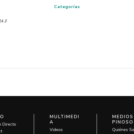
Categorías
4 //
IO
MULTIMEDI
MEDIOS
A
PINOSO
n Directo
Videos
Quiénes S
t