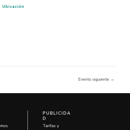
Ubicación
Evento siguiente
→
PUBLICIDA
D
omos
Tarifas y