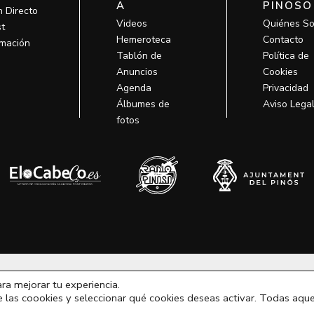
A
PINOSO
n Directo
Videos
Quiénes S
t
Hemeroteca
Contacto
mación
Tablón de
Política de
Anuncios
Cookies
Agenda
Privacidad
Álbumes de
Aviso Lega
fotos
odos los derechos © 2026 MCM Pinoso | Funciona gracias a
MCM Pino
ara mejorar tu experiencia.
e las coookies y seleccionar qué cookies deseas activar. Todas aque