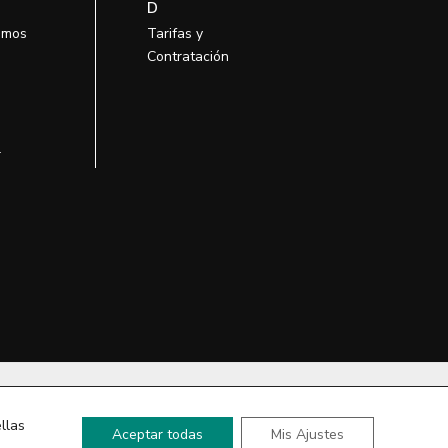
D
omos
Tarifas y
Contratación
l
so
llas
Aceptar todas
Mis Ajustes